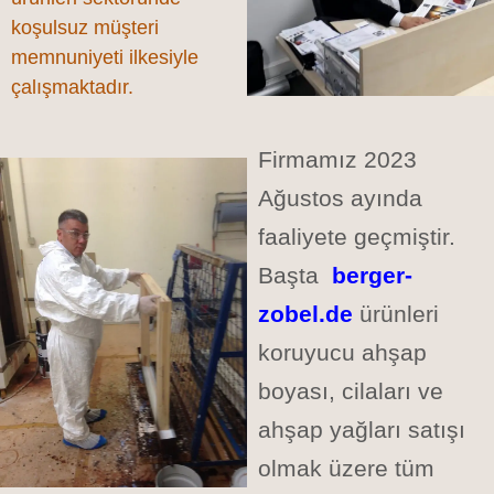
koşulsuz müşteri
memnuniyeti ilkesiyle
çalışmaktadır.
Firmamız 2023
Ağustos ayında
faaliyete geçmiştir.
Başta
berger-
zobel.de
ürünleri
koruyucu ahşap
boyası, cilaları ve
ahşap yağları satışı
olmak üzere tüm