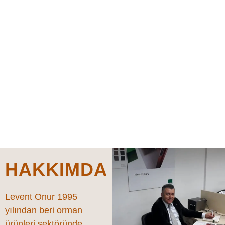
ZOWOHOME 4100-1 Çift compenantlı seramik parke cilası 5,5lt
Çift compenantlı ...
Sepete Ekle
HAKKIMDA
Levent Onur 1995
yılından beri orman
ürünleri sektöründe