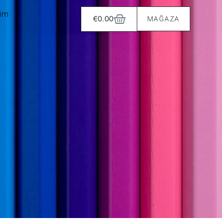
şim
€
0.00
MAĞAZA