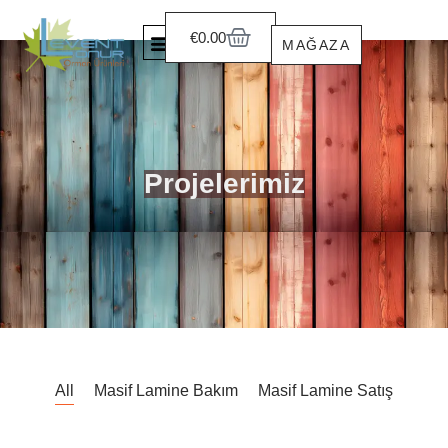
€
0.00
MAĞAZA
RENK KARTELALARI
Projelerimiz
All
Masif Lamine Bakım
Masif Lamine Satış