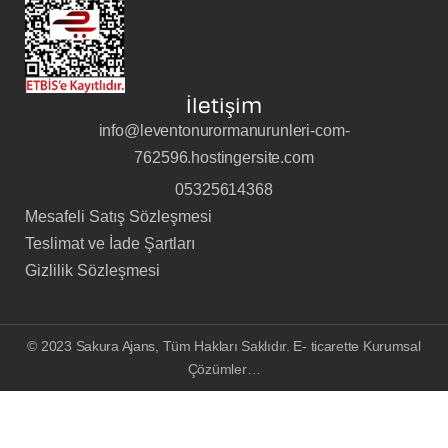
İletişim
info@leventonurormanurunleri-com-
762596.hostingersite.com
05325614368
Mesafeli Satış Sözleşmesi
Teslimat ve İade Şartları
Gizlilik Sözleşmesi
© 2023
Sakura Ajans
, Tüm Hakları Saklıdır. E- ticarette Kurumsal
Çözümler…