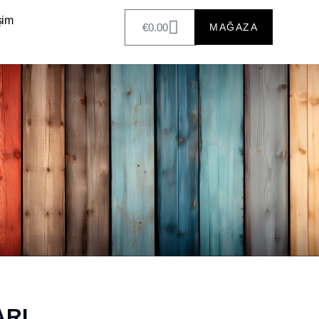
işim
€
0.00
MAĞAZA
ARI